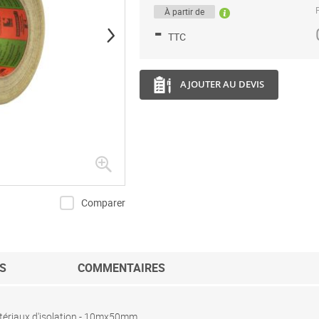
P
À partir de
-
TTC
AJOUTER AU DEVIS
Comparer
S
COMMENTAIRES
tériaux d'isolation - 10mx50mm