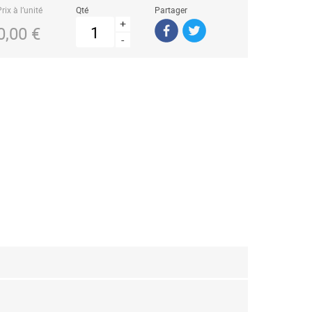
rix à l’unité
Qté
Partager
+
0,00 €
-