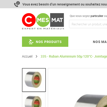
Aller
Vous avez besoin d’un renseignement ou souhaitez nou
au
contenu
Que vous soyez
particulier
o
NOS PRODUITS
NOS MA
Accueil
335 - Ruban Aluminium 50µ 120°C- Jointage
Passer
à
la
fin
de
la
galerie
d’images