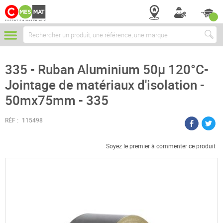
Chercher
335 - Ruban Aluminium 50µ 120°C-
Jointage de matériaux d'isolation -
50mx75mm - 335
RÉF :
115498
Soyez le premier à commenter ce produit
Passer
à
la
fin
de
la
galerie
d’images