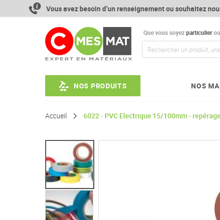
Aller
Vous avez besoin d’un renseignement ou souhaitez nou
au
contenu
Que vous soyez
particulier
o
NOS PRODUITS
NOS MA
Accueil
6022 - PVC Electrique 15/100mm - repérage
Passer
à
la
fin
de
la
galerie
d’images