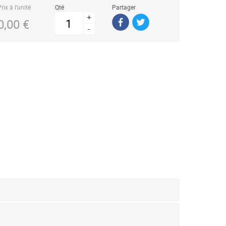
rix à l’unité
Qté
Partager
+
0,00 €
-