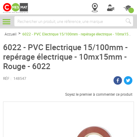
Chercher
Accueil
6022 - PVC Electrique 15/100mm - repérage électrique - 10mx15mm - Rouge - 6022
6022 - PVC Electrique 15/100mm -
repérage électrique - 10mx15mm -
Rouge - 6022
RÉF :
148547
Soyez le premier à commenter ce produit
Passer
à
la
fin
de
la
galerie
d’images