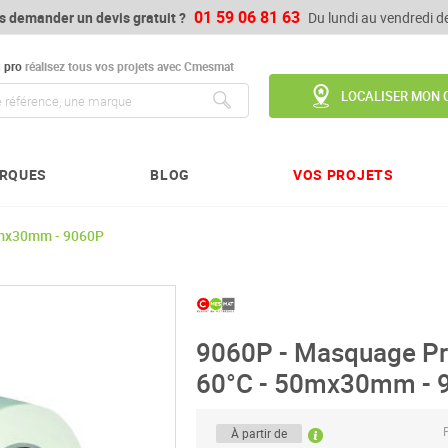
01 59 06 81 63
s demander un devis gratuit ?
Du lundi au vendredi 
u
pro
réalisez tous vos projets avec Cmesmat
LOCALISER MON 
Chercher
RQUES
BLOG
VOS PROJETS
0mx30mm - 9060P
9060P - Masquage Pr
60°C - 50mx30mm - 
P
À partir de