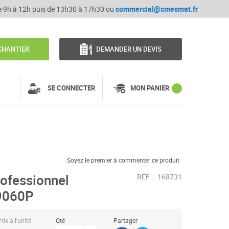
de 9h à 12h puis de 13h30 à 17h30 ou
commercial@cmesmat.fr
CHANTIER
DEMANDER UN DEVIS
SE CONNECTER
MON PANIER
Soyez le premier à commenter ce produit
ofessionnel
RÉF :
168731
9060P
rix à l’unité
Qté
Partager