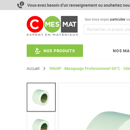
Aller
Vous avez besoin d’un renseignement ou souhaitez nou
au
contenu
Que vous soyez
particulier
o
NOS PRODUITS
NOS MA
Accueil
9060P - Masquage Professionnel 60°C - 5
Passer
à
la
fin
de
la
galerie
d’images