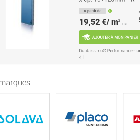
À partir de
P
19,52 €/ m
2
TTC
AJOUTER À MON PANIER
Doublissimo® Performance - lon
4,1
marques