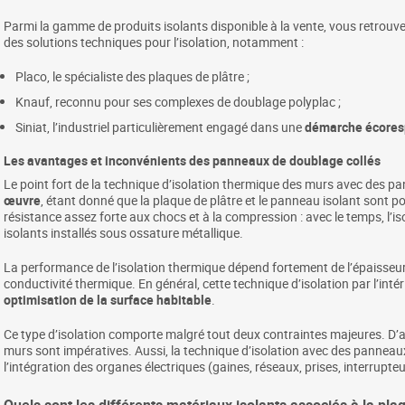
Parmi la gamme de produits isolants disponible à la vente, vous retrouv
des solutions techniques pour l’isolation, notamment :
Placo, le spécialiste des plaques de plâtre ;
Knauf, reconnu pour ses complexes de doublage polyplac ;
Siniat, l’industriel particulièrement engagé dans une
démarche écores
Les avantages et inconvénients des panneaux de doublage collés
Le point fort de la technique d’isolation thermique des murs avec des p
œuvre
, étant donné que la plaque de plâtre et le panneau isolant sont
résistance assez forte aux chocs et à la compression : avec le temps, l’i
isolants installés sous ossature métallique.
La performance de l’isolation thermique dépend fortement de l’épaisseur de
conductivité thermique. En général, cette technique d’isolation par l’int
optimisation de la surface habitable
.
Ce type d’isolation comporte malgré tout deux contraintes majeures. D’abor
murs sont impératives. Aussi, la technique d’isolation avec des panneau
l’intégration des organes électriques (gaines, réseaux, prises, interrupteur
Quels sont les différents matériaux isolants associés à la pla