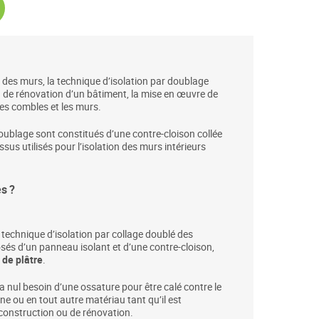
u're currently reading page
 des murs, la technique d’isolation par doublage
ou de rénovation d’un bâtiment, la mise en œuvre de
les combles et les murs.
doublage sont constitués d’une contre-cloison collée
us utilisés pour l’isolation des murs intérieurs
s ?
a technique d’isolation par collage doublé des
és d’un panneau isolant et d’une contre-cloison,
 de plâtre
.
n’a nul besoin d’une ossature pour être calé contre le
ne ou en tout autre matériau tant qu’il est
 construction ou de rénovation.