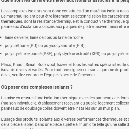
Les complexes isolants sont donc constitués d’un matériau isolant accolé
Le matériau isolant peut être librement sélectionné selon les caractéristi
thermiques
, dont la résistance thermique et la conductivité thermique qu
panneaux d’isolation associés aux plaques de plâtre peuvent ainsi être e
laine de verre, laine de bois ou laine de roche ;
polyuréthane (PU) ou polyisocyanurate (PIR) ;
polystyrène expansé (PSE), polystyrène extrudé (XPS) ou polystyrène 
Placo, Knauf, Siniat, Rockwool, Isover et tous les autres spécialistes de
isolants divers et variés. Pour tout renseignement sur la gamme de prod
devis, veuillez contacter l’équipe experte de Cmesmat.
Où poser des complexes isolants ?
La mise en œuvre d’une isolation thermique avec des panneaux de doubla
(maison individuelle, établissement recevant du public, logement collectif, 
panneaux de doublage collés doivent être installés sur un mur plan.
L’usage des produits isolants aux diverses performances thermiques et de
de la pièce à isoler. Dans une pièce sujette à l’humidité telle qu’une salle