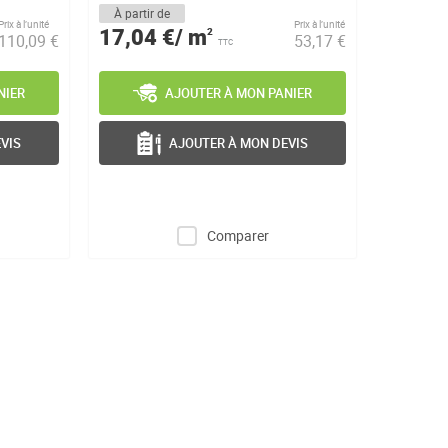
À partir de
Prix à l’unité
Prix à l’unité
17,04 €/ m
2
110,09 €
53,17 €
TTC
NIER
AJOUTER À MON PANIER
VIS
AJOUTER À MON DEVIS
Comparer