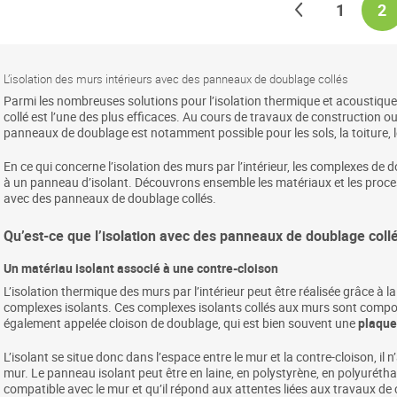
Page
Précédent
Page
Yo
1
2
L’isolation des murs intérieurs avec des panneaux de doublage collés
Parmi les nombreuses solutions pour l’isolation thermique et acoustique
collé est l’une des plus efficaces. Au cours de travaux de construction 
panneaux de doublage est notamment possible pour les sols, la toiture, 
En ce qui concerne l’isolation des murs par l’intérieur, les complexes de 
à un panneau d’isolant. Découvrons ensemble les matériaux et les process
avec des panneaux de doublage collés.
Qu’est-ce que l’isolation avec des panneaux de doublage collé
Un matériau isolant associé à une contre-cloison
L’isolation thermique des murs par l’intérieur peut être réalisée grâce à l
complexes isolants. Ces complexes isolants collés aux murs sont compos
également appelée cloison de doublage, qui est bien souvent une
plaque
L’isolant se situe donc dans l’espace entre le mur et la contre-cloison, il 
mur. Le panneau isolant peut être en laine, en polystyrène, en polyurétha
compatible avec le mur et qu’il répond aux attentes liées aux travaux de