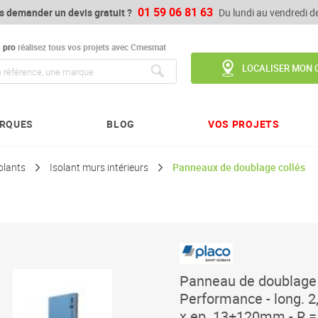
01 59 06 81 63
s demander un devis gratuit ?
Du lundi au vendredi 
u
pro
réalisez tous vos projets avec Cmesmat
LOCALISER MON 
Chercher
RQUES
BLOG
VOS PROJETS
olants
Isolant murs intérieurs
Panneaux de doublage collés
Panneau de doublage
Performance - long. 2
x ep. 13+120mm - R =