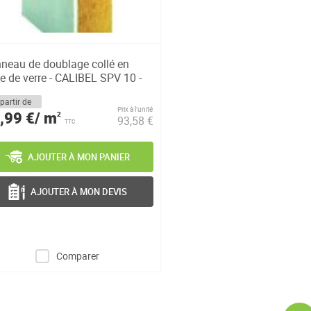
neau de doublage collé en
ne de verre - CALIBEL SPV 10 -
partir de
Prix à l’unité
,99 €/ m
2
93,58 €
TTC
AJOUTER À MON PANIER
AJOUTER À MON DEVIS
Comparer
Page