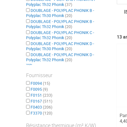
Polyplac Th32 Phonik
37
DOUBLAGE - POLYPLAC PHONIK B -
I
Polyplac Th30 Phonik
20
DOUBLAGE - POLYPLAC PHONIK B -
Polyplac Th32 Phonik
20
DOUBLAGE - POLYPLAC PHONIK C -
13
ar
Polyplac Th32 Phonik
20
DOUBLAGE - POLYPLAC PHONIK D -
Polyplac Th30 Phonik
20
DOUBLAGE - POLYPLAC PHONIK D -
Polyplac Th32 Phonik
20
Voir plus
Fournisseur
F0094
15
F0095
9
F0151
233
F0167
511
F0403
206
F3370
120
Pan
4,4
Résistance thermique (m².K/W)
...