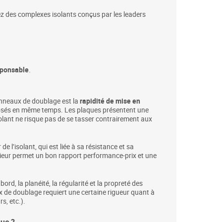
ez des complexes isolants conçus par les leaders
ponsable
.
anneaux de doublage est la
rapidité de mise en
 posés en même temps. Les plaques présentent une
solant ne risque pas de se tasser contrairement aux
 l’isolant, qui est liée à sa résistance et sa
érieur permet un bon rapport performance-prix et une
d, la planéité, la régularité et la propreté des
x de doublage requiert une certaine rigueur quant à
s, etc.).
que ?