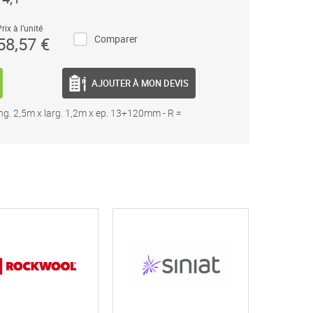
rix à l’unité
Comparer
58,57 €
AJOUTER À MON DEVIS
g. 2,5m x larg. 1,2m x ep. 13+120mm - R =