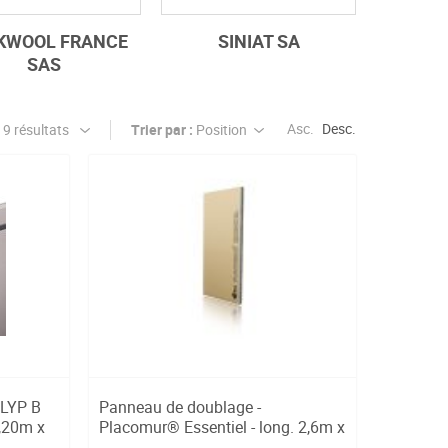
KWOOL FRANCE
SINIAT SA
SAS
Asc.
Desc.
Trier par :
OLYP B
Panneau de doublage -
1,20m x
Placomur® Essentiel - long. 2,6m x
larg. 1,...