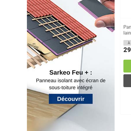
Pan
lai
lo...
À 
29