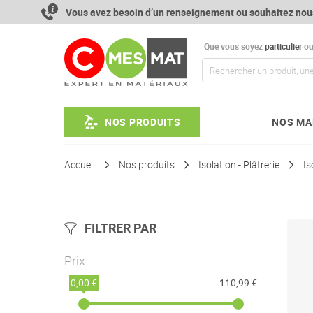
Aller
Vous avez besoin d’un renseignement ou souhaitez nou
au
contenu
Que vous soyez
particulier
o
NOS PRODUITS
NOS MA
Accueil
Nos produits
Isolation - Plâtrerie
Is
FILTRER PAR
Prix
0,00 €
110,99 €