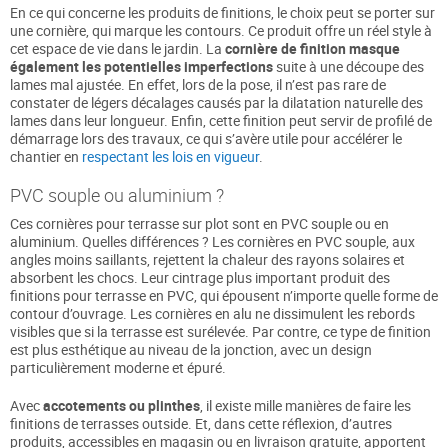
En ce qui concerne les produits de finitions, le choix peut se porter sur
une cornière, qui marque les contours. Ce produit offre un réel style à
cet espace de vie dans le jardin. La
cornière de finition masque
également les potentielles imperfections
suite à une découpe des
lames mal ajustée. En effet, lors de la pose, il n’est pas rare de
constater de légers décalages causés par la dilatation naturelle des
lames dans leur longueur. Enfin, cette finition peut servir de profilé de
démarrage lors des travaux, ce qui s’avère utile pour accélérer le
chantier en
respectant les lois en vigueur
.
PVC souple ou aluminium ?
Ces cornières pour terrasse sur plot sont en PVC souple ou en
aluminium. Quelles différences ? Les cornières en PVC souple, aux
angles moins saillants, rejettent la chaleur des rayons solaires et
absorbent les chocs. Leur cintrage plus important produit des
finitions pour terrasse en PVC, qui épousent n’importe quelle forme de
contour d’ouvrage. Les cornières en alu ne dissimulent les rebords
visibles que si la terrasse est surélevée. Par contre, ce type de finition
est plus esthétique au niveau de la jonction, avec un design
particulièrement moderne et épuré.
Avec
accotements ou plinthes
, il existe mille manières de faire les
finitions de terrasses outside. Et, dans cette réflexion, d’autres
produits, accessibles en magasin ou en livraison gratuite, apportent