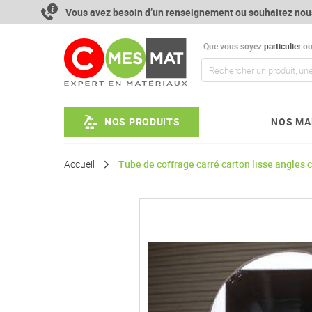
Aller
Vous avez besoin d’un renseignement ou souhaitez nou
au
contenu
Que vous soyez
particulier
o
NOS PRODUITS
NOS MA
Accueil
Tube de coffrage carré carton lisse angles
Passer
à
la
fin
de
la
galerie
d’images