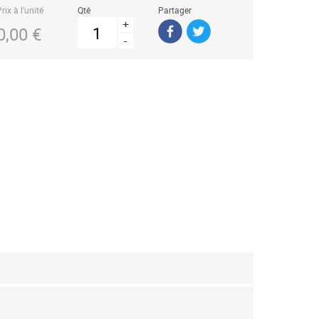
rix à l’unité
Qté
Partager
+
0,00 €
-