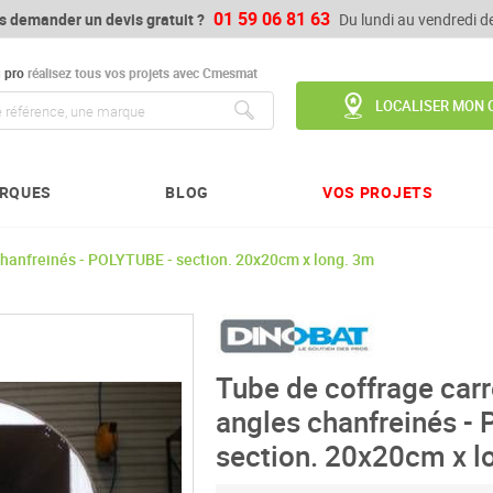
01 59 06 81 63
s demander un devis gratuit ?
Du lundi au vendredi 
u
pro
réalisez tous vos projets avec Cmesmat
LOCALISER MON 
Chercher
RQUES
BLOG
VOS PROJETS
 chanfreinés - POLYTUBE - section. 20x20cm x long. 3m
Tube de coffrage carr
angles chanfreinés -
section. 20x20cm x l