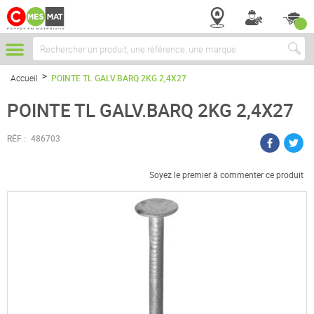
Chercher
Accueil
POINTE TL GALV.BARQ 2KG 2,4X27
POINTE TL GALV.BARQ 2KG 2,4X27
RÉF :
486703
Soyez le premier à commenter ce produit
Passer
à
la
fin
de
la
galerie
d’images