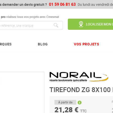
01 59 06 81 63
s demander un devis gratuit ?
Du lundi au vendredi 
u
pro
réalisez tous vos projets avec Cmesmat
LOCALISER MON 
Chercher
RQUES
BLOG
VOS PROJETS
TIREFOND ZG 8X100 
P
À partir de
21,28 €
TTC