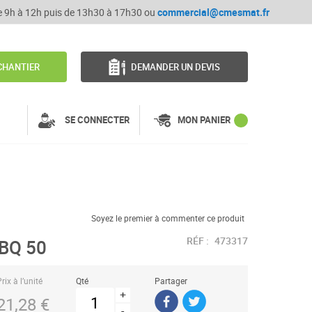
de 9h à 12h puis de 13h30 à 17h30 ou
commercial@cmesmat.fr
CHANTIER
DEMANDER UN DEVIS
SE CONNECTER
MON PANIER
Soyez le premier à commenter ce produit
RÉF :
473317
BQ 50
rix à l’unité
Qté
Partager
+
21,28 €
-