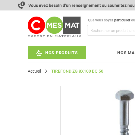
Aller
Vous avez besoin d’un renseignement ou souhaitez nou
au
contenu
Que vous soyez
particulier
o
NOS PRODUITS
NOS MA
Accueil
TIREFOND ZG 8X100 BQ 50
Passer
à
la
fin
de
la
galerie
d’images