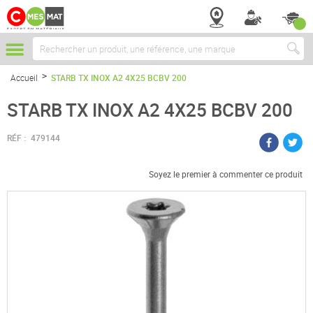
Chercher
Accueil
STARB TX INOX A2 4X25 BCBV 200
STARB TX INOX A2 4X25 BCBV 200
RÉF :
479144
Soyez le premier à commenter ce produit
Passer
à
la
fin
de
la
galerie
d’images