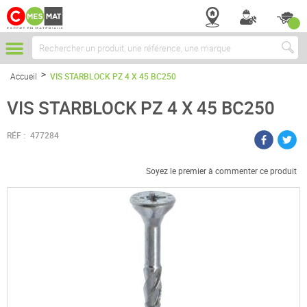
Chercher
Accueil
VIS STARBLOCK PZ 4 X 45 BC250
VIS STARBLOCK PZ 4 X 45 BC250
RÉF :
477284
Soyez le premier à commenter ce produit
Passer
à
la
fin
de
la
galerie
d’images