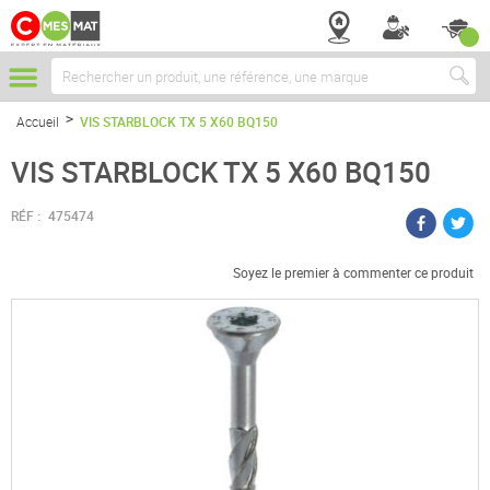
Chercher
Accueil
VIS STARBLOCK TX 5 X60 BQ150
VIS STARBLOCK TX 5 X60 BQ150
RÉF :
475474
Soyez le premier à commenter ce produit
Passer
à
la
fin
de
la
galerie
d’images