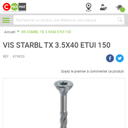
Chercher
Accueil
VIS STARBL TX 3.5X40 ETUI 150
VIS STARBL TX 3.5X40 ETUI 150
RÉF :
479830
Soyez le premier à commenter ce produit
Passer
à
la
fin
de
la
galerie
d’images