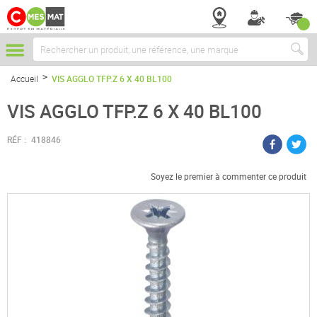
Chercher
Accueil
VIS AGGLO TFP.Z 6 X 40 BL100
VIS AGGLO TFP.Z 6 X 40 BL100
RÉF :
418846
Soyez le premier à commenter ce produit
Passer
à
la
fin
de
la
galerie
d’images