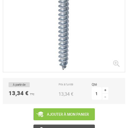
Passer
au
début
de
la
Qté
Prix à l’unité
À partir de
Galerie
d’images
+
13,34 €
13,34 €
TTC
-
AJOUTER À MON PANIER