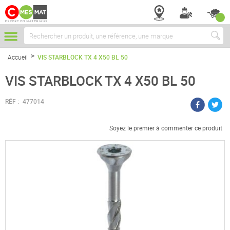
Chercher
Accueil
VIS STARBLOCK TX 4 X50 BL 50
VIS STARBLOCK TX 4 X50 BL 50
RÉF :
477014
Soyez le premier à commenter ce produit
Passer
à
la
fin
de
la
galerie
d’images