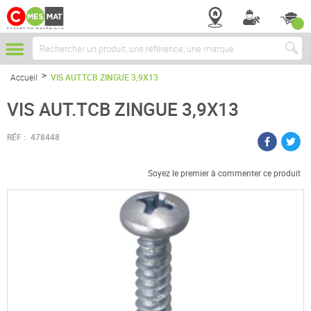
Chercher
Accueil
VIS AUT.TCB ZINGUE 3,9X13
VIS AUT.TCB ZINGUE 3,9X13
RÉF :
478448
Soyez le premier à commenter ce produit
Passer
à
la
fin
de
la
galerie
d’images