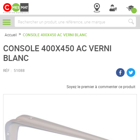
Chercher
Accueil
CONSOLE 400X450 AC VERNI BLANC
CONSOLE 400X450 AC VERNI
BLANC
RÉF :
51088
Soyez le premier à commenter ce produit
Passer
à
la
fin
de
la
galerie
d’images