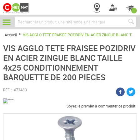
Chercher
Accueil
VIS AGGLO TETE FRAISEE POZIDRIV EN ACIER ZINGUE BLANC TAILLE 4x25 CONDITIONNEMENT BARQUETTE DE 200 PIECES
VIS AGGLO TETE FRAISEE POZIDRIV
EN ACIER ZINGUE BLANC TAILLE
4x25 CONDITIONNEMENT
BARQUETTE DE 200 PIECES
RÉF :
473480
Soyez le premier à commenter ce produit
Passer
à
la
fin
de
la
galerie
d’images