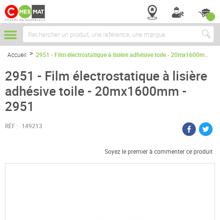
Chercher
Accueil
2951 - Film électrostatique à lisière adhésive toile - 20mx1600mm - 2951
2951 - Film électrostatique à lisière
adhésive toile - 20mx1600mm -
2951
RÉF :
149213
Soyez le premier à commenter ce produit
Passer
à
la
fin
de
la
galerie
d’images