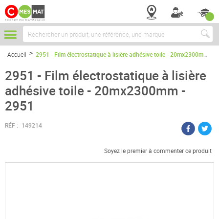
Chercher
Accueil
2951 - Film électrostatique à lisière adhésive toile - 20mx2300mm - 2951
2951 - Film électrostatique à lisière
adhésive toile - 20mx2300mm -
2951
RÉF :
149214
Soyez le premier à commenter ce produit
Passer
à
la
fin
de
la
galerie
d’images