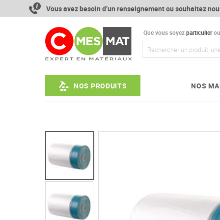
Aller
Vous avez besoin d’un renseignement ou souhaitez nou
au
contenu
Que vous soyez
particulier
o
NOS PRODUITS
NOS MA
Passer
à
la
fin
de
la
galerie
d’images