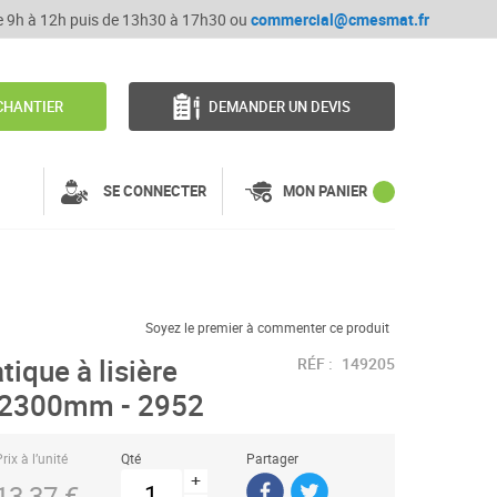
de 9h à 12h puis de 13h30 à 17h30 ou
commercial@cmesmat.fr
CHANTIER
DEMANDER UN DEVIS
SE CONNECTER
MON PANIER
Soyez le premier à commenter ce produit
tique à lisière
RÉF :
149205
mx2300mm - 2952
rix à l’unité
Qté
Partager
+
13,37 €