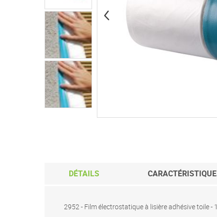
Passer
au
début
de
la
Galerie
d’images
DÉTAILS
CARACTÉRISTIQUE
2952 - Film électrostatique à lisière adhésive toil