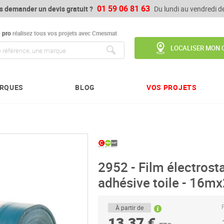
01 59 06 81 63
s demander un devis gratuit ?
Du lundi au vendredi 
u
pro
réalisez tous vos projets avec Cmesmat
LOCALISER MON 
Chercher
RQUES
BLOG
VOS PROJETS
2952 - Film électrosta
adhésive toile - 16
P
À partir de
13,37 €