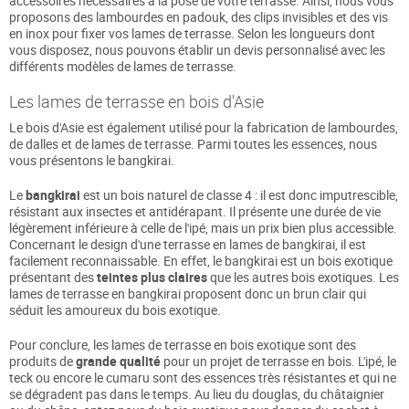
accessoires nécessaires à la pose de votre terrasse. Ainsi, nous vous
proposons des lambourdes en padouk, des clips invisibles et des vis
en inox pour fixer vos lames de terrasse. Selon les longueurs dont
vous disposez, nous pouvons établir un devis personnalisé avec les
différents modèles de lames de terrasse.
Les lames de terrasse en bois d'Asie
Le bois d'Asie est également utilisé pour la fabrication de lambourdes,
de dalles et de lames de terrasse. Parmi toutes les essences, nous
vous présentons le bangkirai.
Le
bangkirai
est un bois naturel de classe 4 : il est donc imputrescible,
résistant aux insectes et antidérapant. Il présente une durée de vie
légèrement inférieure à celle de l'ipé, mais un prix bien plus accessible.
Concernant le design d'une terrasse en lames de bangkirai, il est
facilement reconnaissable. En effet, le bangkirai est un bois exotique
présentant des
teintes plus claires
que les autres bois exotiques. Les
lames de terrasse en bangkirai proposent donc un brun clair qui
séduit les amoureux du bois exotique.
Pour conclure, les lames de terrasse en bois exotique sont des
produits de
grande qualité
pour un projet de terrasse en bois. L'ipé, le
teck ou encore le cumaru sont des essences très résistantes et qui ne
se dégradent pas dans le temps. Au lieu du douglas, du châtaignier