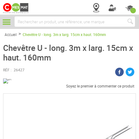
Chercher
Accueil
Chevêtre U - long. 3m x larg. 15cm x haut. 160mm
Chevêtre U - long. 3m x larg. 15cm x
haut. 160mm
RÉF :
26427
Soyez le premier à commenter ce produit
Passer
à
la
fin
de
la
galerie
d’images