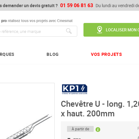
01 59 06 81 63
s demander un devis gratuit ?
Du lundi au vendredi 
u
pro
réalisez tous vos projets avec Cmesmat
LOCALISER MON 
Chercher
RQUES
BLOG
VOS PROJETS
Chevêtre U - long. 1,
x haut. 200mm
P
À partir de
-