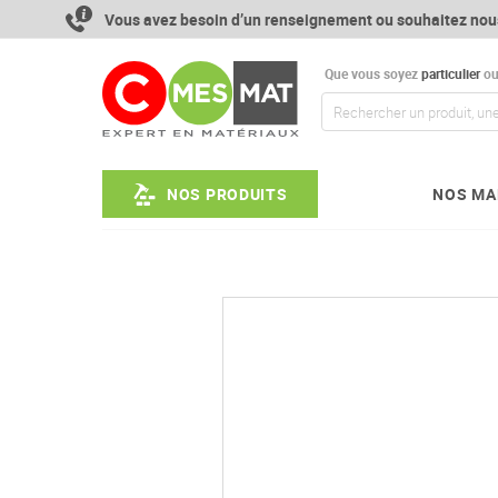
Aller
Vous avez besoin d’un renseignement ou souhaitez nou
au
contenu
Que vous soyez
particulier
o
NOS PRODUITS
NOS MA
Passer
à
la
fin
de
la
galerie
d’images