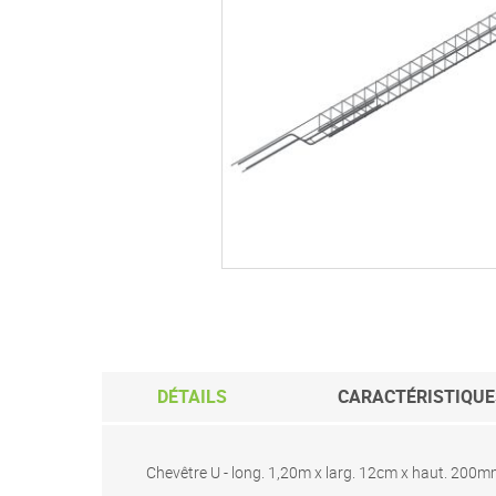
Passer
au
début
de
la
Galerie
d’images
DÉTAILS
CARACTÉRISTIQUE
Chevêtre U - long. 1,20m x larg. 12cm x haut. 200