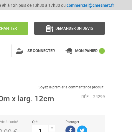
de 9h à 12h puis de 13h30 à 17h30 ou
commercial@cmesmat.fr
CHANTIER
DEMANDER UN DEVIS
SE CONNECTER
MON PANIER
Soyez le premier à commenter ce produit
20m x larg. 12cm
RÉF :
24299
rix à l’unité
Qté
Partager
+
0,00 €