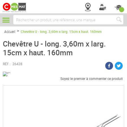
Chercher
Accueil
Chevêtre U - long. 3,60m x larg. 15cm x haut. 160mm
Chevêtre U - long. 3,60m x larg.
15cm x haut. 160mm
RÉF :
26428
Soyez le premier à commenter ce produit
Passer
à
la
fin
de
la
galerie
d’images