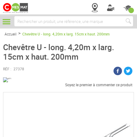
Chercher
Accueil
Chevêtre U - long. 4,20m x larg. 15cm x haut. 200mm
Chevêtre U - long. 4,20m x larg.
15cm x haut. 200mm
RÉF :
27378
Soyez le premier à commenter ce produit
Passer
à
la
fin
de
la
galerie
d’images