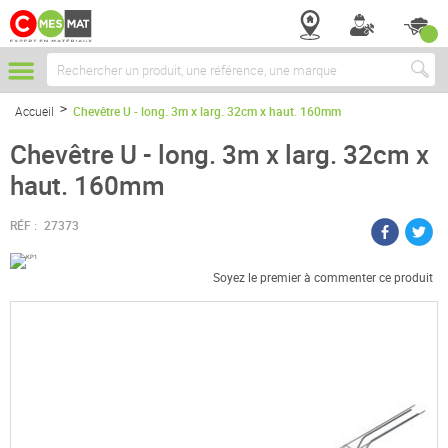
Chercher
Accueil
Chevêtre U - long. 3m x larg. 32cm x haut. 160mm
Chevêtre U - long. 3m x larg. 32cm x
haut. 160mm
RÉF :
27373
Soyez le premier à commenter ce produit
Passer
à
la
fin
de
la
galerie
d’images