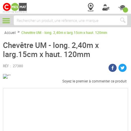
Chercher
Accueil
Chevêtre UM - long. 2,40m x larg.15cm x haut. 120mm
Chevêtre UM - long. 2,40m x
larg.15cm x haut. 120mm
RÉF :
27380
Soyez le premier à commenter ce produit
Passer
à
la
fin
de
la
galerie
d’images