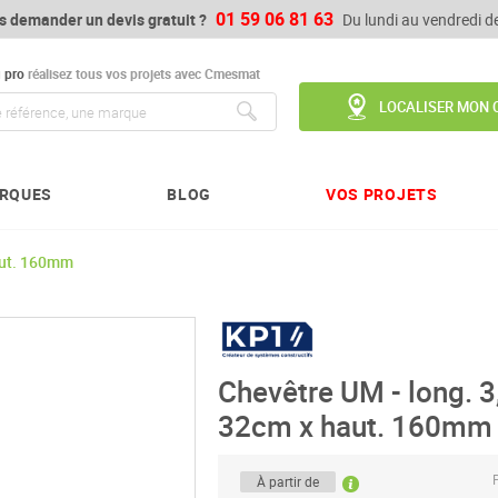
01 59 06 81 63
s demander un devis gratuit ?
Du lundi au vendredi 
u
pro
réalisez tous vos projets avec Cmesmat
LOCALISER MON 
Chercher
RQUES
BLOG
VOS PROJETS
aut. 160mm
Chevêtre UM - long. 3
32cm x haut. 160mm
P
À partir de