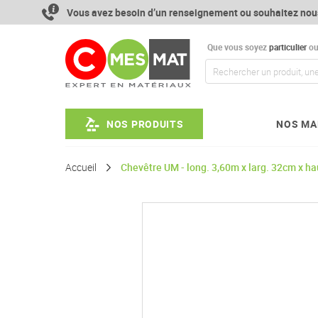
Aller
Vous avez besoin d’un renseignement ou souhaitez nou
au
contenu
Que vous soyez
particulier
o
NOS PRODUITS
NOS MA
Accueil
Chevêtre UM - long. 3,60m x larg. 32cm x h
Passer
à
la
fin
de
la
galerie
d’images