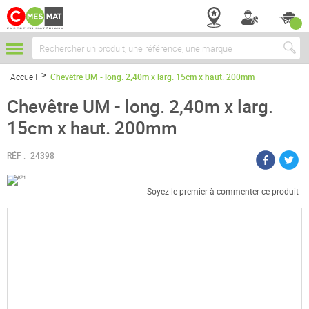
Chercher
Accueil
Chevêtre UM - long. 2,40m x larg. 15cm x haut. 200mm
Chevêtre UM - long. 2,40m x larg.
15cm x haut. 200mm
RÉF :
24398
Soyez le premier à commenter ce produit
Passer
à
la
fin
de
la
galerie
d’images