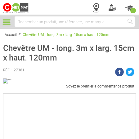
Chercher
Accueil
Chevêtre UM - long. 3m x larg. 15cm x haut. 120mm
Chevêtre UM - long. 3m x larg. 15cm
x haut. 120mm
RÉF :
27381
Soyez le premier à commenter ce produit
Passer
à
la
fin
de
la
galerie
d’images