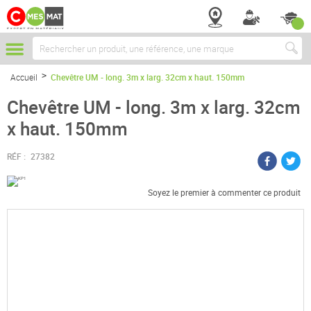
Chercher
Accueil
Chevêtre UM - long. 3m x larg. 32cm x haut. 150mm
Chevêtre UM - long. 3m x larg. 32cm
x haut. 150mm
RÉF :
27382
Soyez le premier à commenter ce produit
Passer
à
la
fin
de
la
galerie
d’images