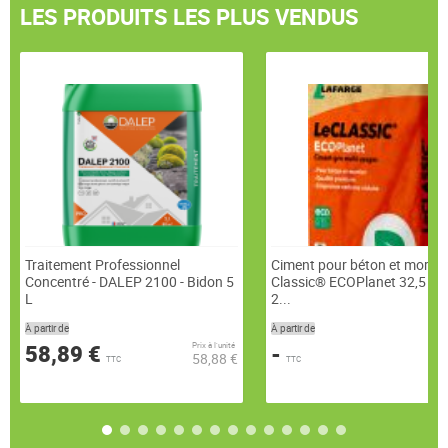
LES PRODUITS LES PLUS VENDUS
Traitement Professionnel
Ciment pour béton et mortier
Concentré - DALEP 2100 - Bidon 5
Classic® ECOPlanet 32,5 R 
L
2...
À partir de
À partir de
58,89 €
-
Prix à l’unité
58,88 €
Pr
TTC
TTC
-