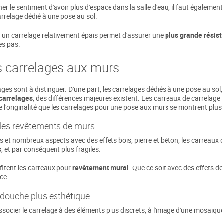
onner le sentiment d'avoir plus d'espace dans la salle d'eau, il faut égale
arrelage dédié à une pose au sol.
t, un carrelage relativement épais permet d'assurer une
plus grande résis
des pas.
s carrelages aux murs
ges sont à distinguer. D'une part, les carrelages dédiés à une pose au sol, 
 carrelages
, des différences majeures existent. Les carreaux de carrelage 
 de l'originalité que les carrelages pour une pose aux murs se montrent plu
 les revêtements de murs
es et nombreux aspects avec des effets bois, pierre et béton, les carreaux 
s
, et par conséquent plus fragiles.
rofitent les carreaux pour
revêtement mural
. Que ce soit avec des effets d
ce.
 douche plus esthétique
ssocier le carrelage à des éléments plus discrets, à l'image d'une mosaïque 