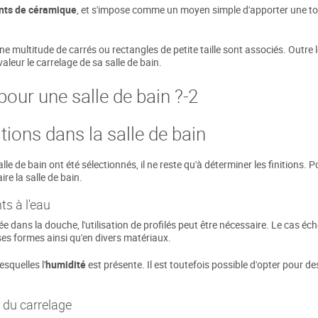
nts de céramique
, et s'impose comme un moyen simple d'apporter une to
e multitude de carrés ou rectangles de petite taille sont associés. Outre le
aleur le carrelage de sa salle de bain.
itions dans la salle de bain
e de bain ont été sélectionnés, il ne reste qu'à déterminer les finitions. Pou
ire la salle de bain.
ts à l'eau
e dans la douche, l'utilisation de profilés peut être nécessaire. Le cas éc
rses formes ainsi qu'en divers matériaux.
esquelles l'
humidité
est présente. Il est toutefois possible d'opter pour 
é du carrelage